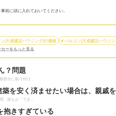
を事前に頭に入れておいてください。
ン[大成建設ハウジング]
の
価格
#
パルコン[大成建設ハウジン
ーカーをもっと見る
ん？問題
屋根部分に取り付け
...
建築を安く済ませたい場合は、親戚
瞬間、誰もが「でき
...
を抱きすぎている