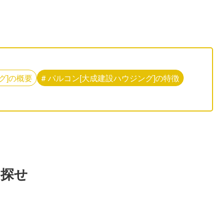
グ]
の
概要
#
パルコン[大成建設ハウジング]
の
特徴
を探せ