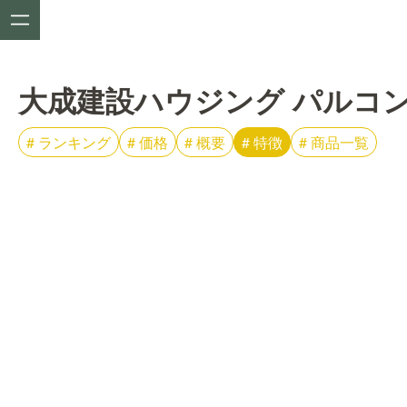
大成建設ハウジング パルコ
#
ランキング
#
価格
#
概要
#
特徴
#
商品一覧