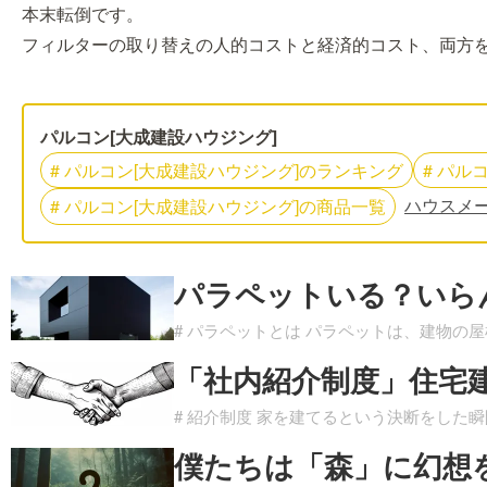
本末転倒です。
フィルターの取り替えの人的コストと経済的コスト、両方
パルコン[大成建設ハウジング]
#
パルコン[大成建設ハウジング]
の
ランキング
#
パルコ
ハウスメ
#
パルコン[大成建設ハウジング]
の
商品一覧
パラペットいる？いら
# パラペットとは パラペットは、建物の
「社内紹介制度」住宅
# 紹介制度 家を建てるという決断をした
僕たちは「森」に幻想