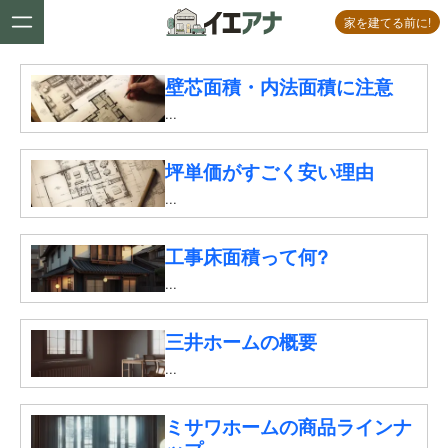
家を建てる前に!
壁芯面積・内法面積に注意
...
坪単価がすごく安い理由
...
工事床面積って何?
...
三井ホームの概要
...
ミサワホームの商品ラインナ