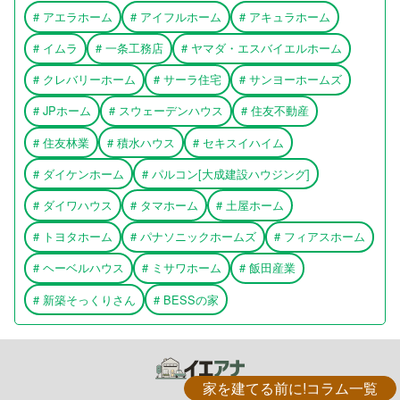
#
アエラホーム
#
アイフルホーム
#
アキュラホーム
#
イムラ
#
一条工務店
#
ヤマダ・エスバイエルホーム
#
クレバリーホーム
#
サーラ住宅
#
サンヨーホームズ
#
JPホーム
#
スウェーデンハウス
#
住友不動産
#
住友林業
#
積水ハウス
#
セキスイハイム
#
ダイケンホーム
#
パルコン[大成建設ハウジング]
#
ダイワハウス
#
タマホーム
#
土屋ホーム
#
トヨタホーム
#
パナソニックホームズ
#
フィアスホーム
#
ヘーベルハウス
#
ミサワホーム
#
飯田産業
#
新築そっくりさん
#
BESSの家
家を建てる前に!コラム一覧