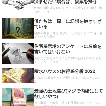
済ませたい場合は、親戚を探せ
# 紹介制度 家を建てるという決断をした瞬間、誰
もが「でき
...
僕たちは「森」に幻想を抱きすぎ
ている
自然の響きに耳を傾けたことがあるかい？ 森、森
林という言葉が
...
住宅展示場のアンケートに名前を
書いてはいけない
あなたが家を建てることに興味を持ち始めたとし
ましょう。そうな
...
積水ハウスのお得感分析 2022
# 2022 決算資料から分析します。 積水ハウスの
2
...
最強の土地選び(マジで内緒にして
欲しいやつ)
持ち家派、一軒家、注文住宅派のみなさんこんに