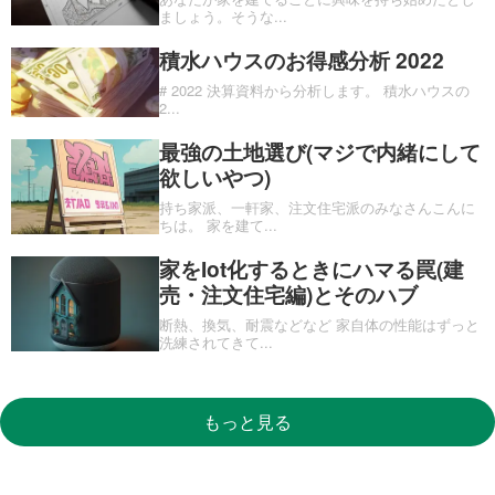
ましょう。そうな
...
積水ハウスのお得感分析 2022
# 2022 決算資料から分析します。 積水ハウスの
2
...
最強の土地選び(マジで内緒にして
欲しいやつ)
持ち家派、一軒家、注文住宅派のみなさんこんに
ちは。 家を建て
...
家をIot化するときにハマる罠(建
売・注文住宅編)とそのハブ
断熱、換気、耐震などなど 家自体の性能はずっと
洗練されてきて
...
もっと見る