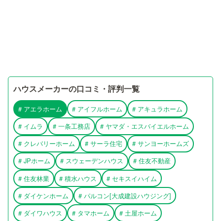
ハウスメーカーの口コミ・評判一覧
#
アエラホーム
#
アイフルホーム
#
アキュラホーム
#
イムラ
#
一条工務店
#
ヤマダ・エスバイエルホーム
#
クレバリーホーム
#
サーラ住宅
#
サンヨーホームズ
#
JPホーム
#
スウェーデンハウス
#
住友不動産
#
住友林業
#
積水ハウス
#
セキスイハイム
#
ダイケンホーム
#
パルコン[大成建設ハウジング]
#
ダイワハウス
#
タマホーム
#
土屋ホーム