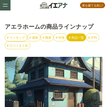
家を建てる前に!
アエラホームの商品ラインナップ
#
ランキング
#
価格
#
概要
#
特徴
#
商品一覧
#
評判
#
口コミまとめ