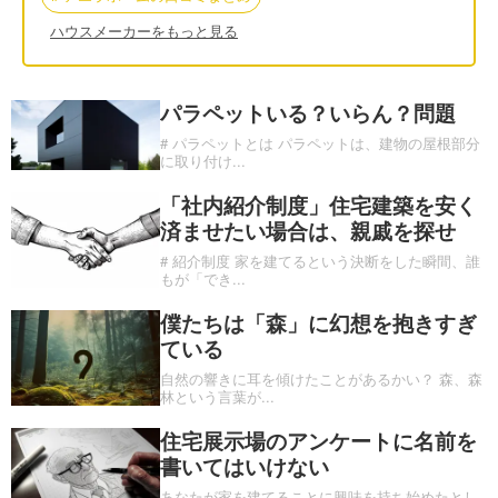
ハウスメーカーをもっと見る
パラペットいる？いらん？問題
# パラペットとは パラペットは、建物の屋根部分
に取り付け
...
「社内紹介制度」住宅建築を安く
済ませたい場合は、親戚を探せ
# 紹介制度 家を建てるという決断をした瞬間、誰
もが「でき
...
僕たちは「森」に幻想を抱きすぎ
ている
自然の響きに耳を傾けたことがあるかい？ 森、森
林という言葉が
...
住宅展示場のアンケートに名前を
書いてはいけない
あなたが家を建てることに興味を持ち始めたとし