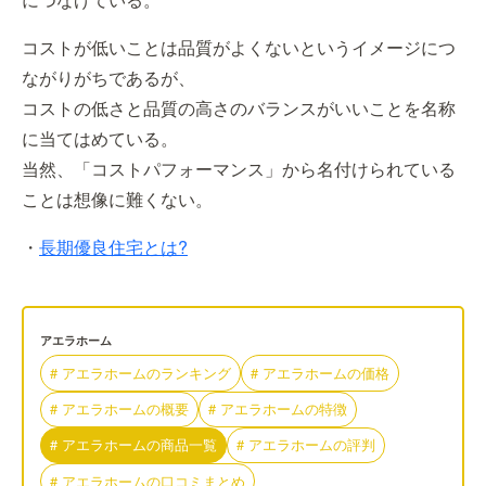
コストが低いことは品質がよくないというイメージにつ
ながりがちであるが、
コストの低さと品質の高さのバランスがいいことを名称
に当てはめている。
当然、「コストパフォーマンス」から名付けられている
ことは想像に難くない。
・
長期優良住宅とは?
アエラホーム
#
アエラホーム
の
ランキング
#
アエラホーム
の
価格
#
アエラホーム
の
概要
#
アエラホーム
の
特徴
#
アエラホーム
の
商品一覧
#
アエラホーム
の
評判
#
アエラホーム
の
口コミまとめ