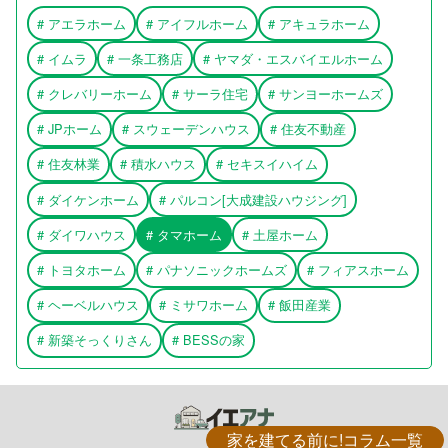
#
アエラホーム
#
アイフルホーム
#
アキュラホーム
#
イムラ
#
一条工務店
#
ヤマダ・エスバイエルホーム
#
クレバリーホーム
#
サーラ住宅
#
サンヨーホームズ
#
JPホーム
#
スウェーデンハウス
#
住友不動産
#
住友林業
#
積水ハウス
#
セキスイハイム
#
ダイケンホーム
#
パルコン[大成建設ハウジング]
#
ダイワハウス
#
タマホーム
#
土屋ホーム
#
トヨタホーム
#
パナソニックホームズ
#
フィアスホーム
#
ヘーベルハウス
#
ミサワホーム
#
飯田産業
#
新築そっくりさん
#
BESSの家
家を建てる前に!コラム一覧