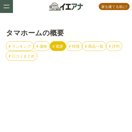
家を建てる前に!
タマホームの概要
#
ランキング
#
価格
#
概要
#
特徴
#
商品一覧
#
評判
#
口コミまとめ