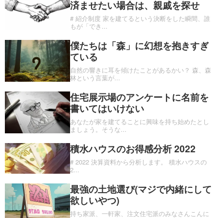
済ませたい場合は、親戚を探せ
# 紹介制度 家を建てるという決断をした瞬間、誰
もが「でき
...
僕たちは「森」に幻想を抱きすぎ
ている
自然の響きに耳を傾けたことがあるかい？ 森、森
林という言葉が
...
住宅展示場のアンケートに名前を
書いてはいけない
あなたが家を建てることに興味を持ち始めたとし
ましょう。そうな
...
積水ハウスのお得感分析 2022
# 2022 決算資料から分析します。 積水ハウスの
2
...
最強の土地選び(マジで内緒にして
欲しいやつ)
持ち家派、一軒家、注文住宅派のみなさんこんに