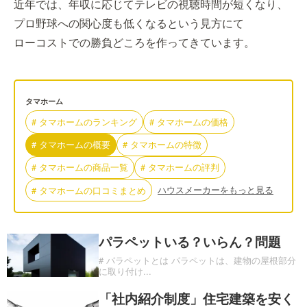
近年では、年収に応じてテレビの視聴時間が短くなり、
プロ野球への関心度も低くなるという見方にて
ローコストでの勝負どころを作ってきています。
タマホーム
#
タマホーム
の
ランキング
#
タマホーム
の
価格
#
タマホーム
の
概要
#
タマホーム
の
特徴
#
タマホーム
の
商品一覧
#
タマホーム
の
評判
ハウスメーカーをもっと見る
#
タマホーム
の
口コミまとめ
パラペットいる？いらん？問題
# パラペットとは パラペットは、建物の屋根部分
に取り付け
...
「社内紹介制度」住宅建築を安く