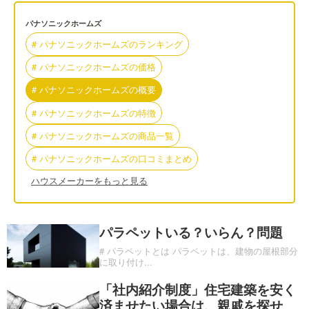
パナソニックホームズ
#
パナソニックホームズ
の
ランキング
#
パナソニックホームズ
の
価格
#
パナソニックホームズ
の
概要
#
パナソニックホームズ
の
特徴
#
パナソニックホームズ
の
商品一覧
#
パナソニックホームズ
の
口コミまとめ
ハウスメーカーをもっと見る
パラペットいる？いらん？問題
# パラペットとは パラペットは、建物の屋根部分
に取り付け
...
「社内紹介制度」住宅建築を安く
済ませたい場合は、親戚を探せ