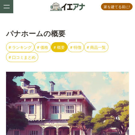
家を建てる前に!
パナホームの概要
#
ランキング
#
価格
#
概要
#
特徴
#
商品一覧
#
口コミまとめ