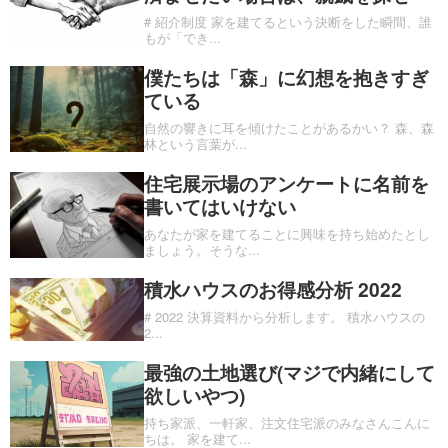
# 紹介制度 家を建てるという決断をした瞬間、誰
もが「でき
...
僕たちは「森」に幻想を抱きすぎ
ている
自然の響きに耳を傾けたことがあるかい？ 森、森
林という言葉が
...
住宅展示場のアンケートに名前を
書いてはいけない
あなたが家を建てることに興味を持ち始めたとし
ましょう。そうな
...
積水ハウスのお得感分析 2022
# 2022 決算資料から分析します。 積水ハウスの
2
...
最強の土地選び(マジで内緒にして
欲しいやつ)
持ち家派、一軒家、注文住宅派のみなさんこんに
ちは。 家を建て
...