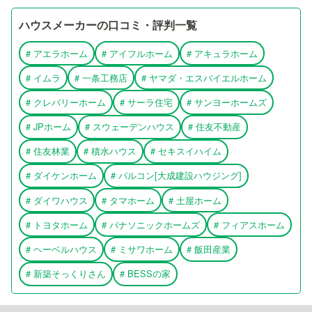
ハウスメーカーの口コミ・評判一覧
#
アエラホーム
#
アイフルホーム
#
アキュラホーム
#
イムラ
#
一条工務店
#
ヤマダ・エスバイエルホーム
#
クレバリーホーム
#
サーラ住宅
#
サンヨーホームズ
#
JPホーム
#
スウェーデンハウス
#
住友不動産
#
住友林業
#
積水ハウス
#
セキスイハイム
#
ダイケンホーム
#
パルコン[大成建設ハウジング]
#
ダイワハウス
#
タマホーム
#
土屋ホーム
#
トヨタホーム
#
パナソニックホームズ
#
フィアスホーム
#
ヘーベルハウス
#
ミサワホーム
#
飯田産業
#
新築そっくりさん
#
BESSの家