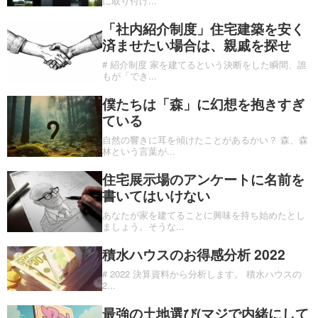
に取り付け
...
「社内紹介制度」住宅建築を安く
済ませたい場合は、親戚を探せ
# 紹介制度 家を建てるという決断をした瞬間、誰
もが「でき
...
僕たちは「森」に幻想を抱きすぎ
ている
自然の響きに耳を傾けたことがあるかい？ 森、森
林という言葉が
...
住宅展示場のアンケートに名前を
書いてはいけない
あなたが家を建てることに興味を持ち始めたとし
ましょう。そうな
...
積水ハウスのお得感分析 2022
# 2022 決算資料から分析します。 積水ハウスの
2
...
最強の土地選び(マジで内緒にして