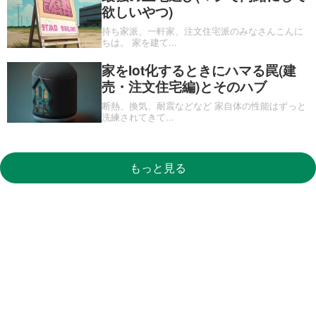
欲しいやつ)
持ち家派、一軒家、注文住宅派のみなさんこんに
ちは。 家を建て
...
家をIot化するときにハマる罠(建
売・注文住宅編)とそのハブ
断熱、換気、耐震などなど 家自体の性能はずっと
洗練されてきて
...
もっと見る