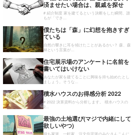
済ませたい場合は、親戚を探せ
# 紹介制度 家を建てるという決断をした瞬間、誰
もが「でき
...
僕たちは「森」に幻想を抱きすぎ
ている
自然の響きに耳を傾けたことがあるかい？ 森、森
林という言葉が
...
住宅展示場のアンケートに名前を
書いてはいけない
あなたが家を建てることに興味を持ち始めたとし
ましょう。そうな
...
積水ハウスのお得感分析 2022
# 2022 決算資料から分析します。 積水ハウスの
2
...
最強の土地選び(マジで内緒にして
欲しいやつ)
持ち家派、一軒家、注文住宅派のみなさんこんに