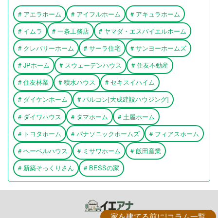
#
アエラホーム
#
アイフルホーム
#
アキュラホーム
#
イムラ
#
一条工務店
#
ヤマダ・エスバイエルホーム
#
クレバリーホーム
#
サーラ住宅
#
サンヨーホームズ
#
JPホーム
#
スウェーデンハウス
#
住友不動産
#
住友林業
#
積水ハウス
#
セキスイハイム
#
ダイケンホーム
#
パルコン[大成建設ハウジング]
#
ダイワハウス
#
タマホーム
#
土屋ホーム
#
トヨタホーム
#
パナソニックホームズ
#
フィアスホーム
#
ヘーベルハウス
#
ミサワホーム
#
飯田産業
#
新築そっくりさん
#
BESSの家
家を建てる前に!コラム一覧