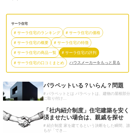
サーラ住宅
#
サーラ住宅
の
ランキング
#
サーラ住宅
の
価格
#
サーラ住宅
の
概要
#
サーラ住宅
の
特徴
#
サーラ住宅
の
商品一覧
#
サーラ住宅
の
評判
ハウスメーカーをもっと見る
#
サーラ住宅
の
口コミまとめ
パラペットいる？いらん？問題
# パラペットとは パラペットは、建物の屋根部分
に取り付け
...
「社内紹介制度」住宅建築を安く
済ませたい場合は、親戚を探せ
# 紹介制度 家を建てるという決断をした瞬間、誰
もが「でき
...