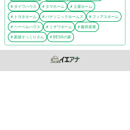
#
ダイワハウス
#
タマホーム
#
土屋ホーム
#
トヨタホーム
#
パナソニックホームズ
#
フィアスホーム
#
ヘーベルハウス
#
ミサワホーム
#
飯田産業
#
新築そっくりさん
#
BESSの家
サーラ住宅の評判 | イエアナ(住宅の穴)