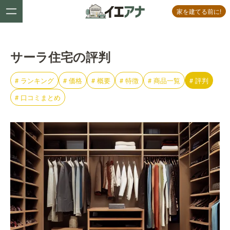
家を建てる前に!
サーラ住宅の評判
#
ランキング
#
価格
#
概要
#
特徴
#
商品一覧
#
評判
#
口コミまとめ