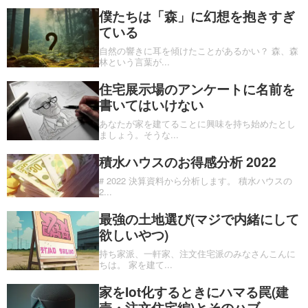
僕たちは「森」に幻想を抱きすぎ
ている
自然の響きに耳を傾けたことがあるかい？ 森、森
林という言葉が
...
住宅展示場のアンケートに名前を
書いてはいけない
あなたが家を建てることに興味を持ち始めたとし
ましょう。そうな
...
積水ハウスのお得感分析 2022
# 2022 決算資料から分析します。 積水ハウスの
2
...
最強の土地選び(マジで内緒にして
欲しいやつ)
持ち家派、一軒家、注文住宅派のみなさんこんに
ちは。 家を建て
...
家をIot化するときにハマる罠(建
売・注文住宅編)とそのハブ