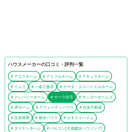
ハウスメーカーの口コミ・評判一覧
#
アエラホーム
#
アイフルホーム
#
アキュラホーム
#
イムラ
#
一条工務店
#
ヤマダ・エスバイエルホーム
#
クレバリーホーム
#
サーラ住宅
#
サンヨーホームズ
#
JPホーム
#
スウェーデンハウス
#
住友不動産
#
住友林業
#
積水ハウス
#
セキスイハイム
#
ダイケンホーム
#
パルコン[大成建設ハウジング]