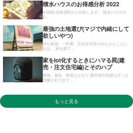
積水ハウスのお得感分析 2022
# 2022 決算資料から分析します。 積水ハウスの
2
...
最強の土地選び(マジで内緒にして
欲しいやつ)
持ち家派、一軒家、注文住宅派のみなさんこんに
ちは。 家を建て
...
家をIot化するときにハマる罠(建
売・注文住宅編)とそのハブ
断熱、換気、耐震などなど 家自体の性能はずっと
洗練されてきて
...
もっと見る