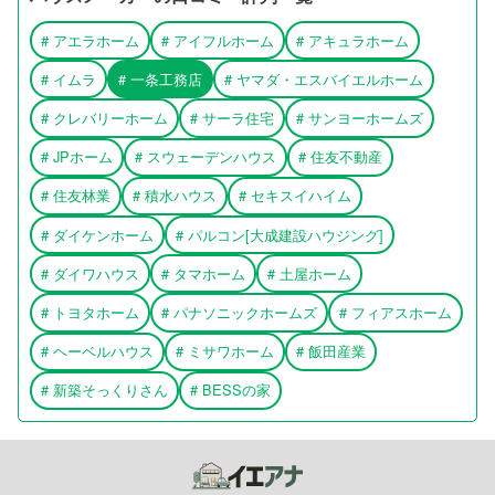
#
アエラホーム
#
アイフルホーム
#
アキュラホーム
#
イムラ
#
一条工務店
#
ヤマダ・エスバイエルホーム
#
クレバリーホーム
#
サーラ住宅
#
サンヨーホームズ
#
JPホーム
#
スウェーデンハウス
#
住友不動産
#
住友林業
#
積水ハウス
#
セキスイハイム
#
ダイケンホーム
#
パルコン[大成建設ハウジング]
#
ダイワハウス
#
タマホーム
#
土屋ホーム
#
トヨタホーム
#
パナソニックホームズ
#
フィアスホーム
#
ヘーベルハウス
#
ミサワホーム
#
飯田産業
#
新築そっくりさん
#
BESSの家