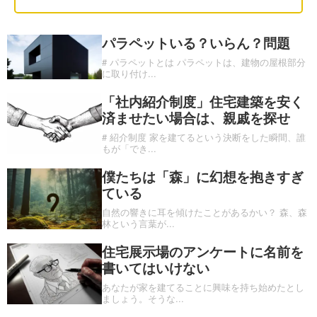
パラペットいる？いらん？問題
# パラペットとは パラペットは、建物の屋根部分
に取り付け
...
「社内紹介制度」住宅建築を安く
済ませたい場合は、親戚を探せ
# 紹介制度 家を建てるという決断をした瞬間、誰
もが「でき
...
僕たちは「森」に幻想を抱きすぎ
ている
自然の響きに耳を傾けたことがあるかい？ 森、森
林という言葉が
...
住宅展示場のアンケートに名前を
書いてはいけない
あなたが家を建てることに興味を持ち始めたとし
ましょう。そうな
...