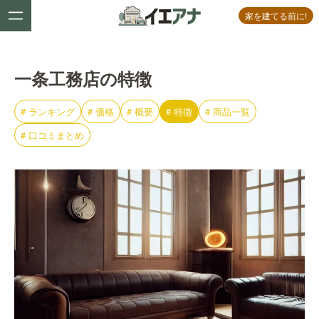
家を建てる前に!
一条工務店の特徴
#
ランキング
#
価格
#
概要
#
特徴
#
商品一覧
#
口コミまとめ