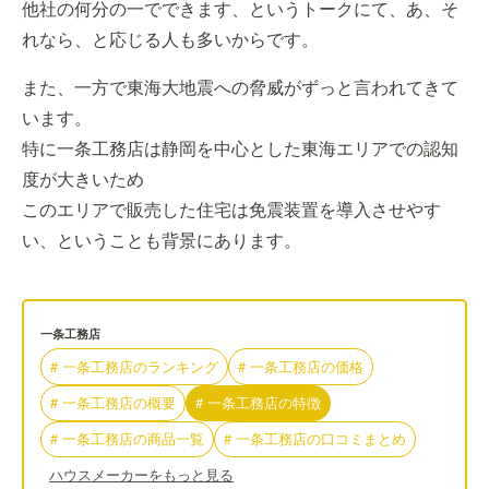
他社の何分の一でできます、というトークにて、あ、そ
れなら、と応じる人も多いからです。
また、一方で東海大地震への脅威がずっと言われてきて
います。
特に一条工務店は静岡を中心とした東海エリアでの認知
度が大きいため
このエリアで販売した住宅は免震装置を導入させやす
い、ということも背景にあります。
一条工務店
#
一条工務店
の
ランキング
#
一条工務店
の
価格
#
一条工務店
の
概要
#
一条工務店
の
特徴
#
一条工務店
の
商品一覧
#
一条工務店
の
口コミまとめ
ハウスメーカーをもっと見る