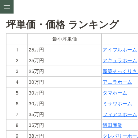
坪単価・価格
ランキング
最小坪単価
1
25
万円
アイフルホーム
2
25
万円
アキュラホーム
3
25
万円
新築そっくりさ
4
30
万円
アエラホーム
5
30
万円
タマホーム
6
30
万円
ミサワホーム
7
35
万円
フィアスホーム
8
35
万円
飯田産業
9
38
万円
クレバリーホー