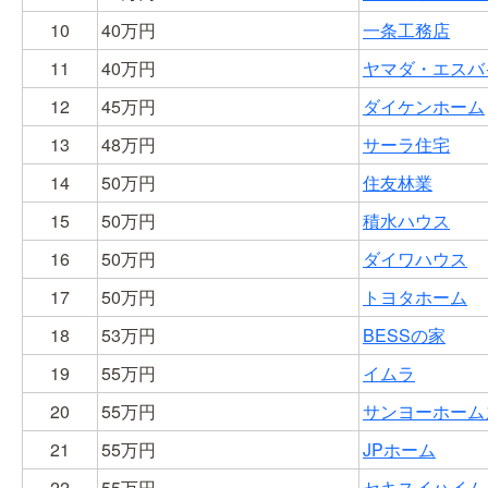
10
40
万円
一条工務店
11
40
万円
ヤマダ・エスバ
12
45
万円
ダイケンホーム
13
48
万円
サーラ住宅
14
50
万円
住友林業
15
50
万円
積水ハウス
16
50
万円
ダイワハウス
17
50
万円
トヨタホーム
18
53
万円
BESSの家
19
55
万円
イムラ
20
55
万円
サンヨーホーム
21
55
万円
JPホーム
22
55
万円
セキスイハイム