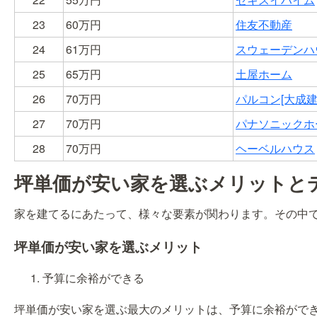
23
60
万円
住友不動産
24
61
万円
スウェーデンハ
25
65
万円
土屋ホーム
26
70
万円
パルコン[大成
27
70
万円
パナソニックホ
28
70
万円
ヘーベルハウス
坪単価が安い家を選ぶメリットと
家を建てるにあたって、様々な要素が関わります。その中
坪単価が安い家を選ぶメリット
予算に余裕ができる
坪単価が安い家を選ぶ最大のメリットは、予算に余裕がで