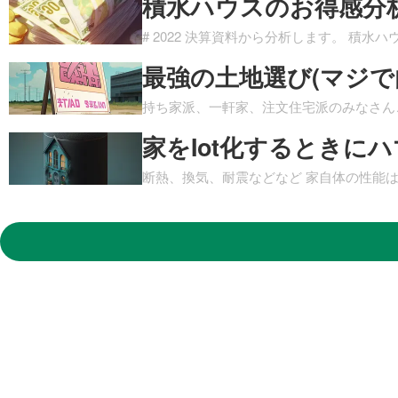
積水ハウスのお得感分析 
# 2022 決算資料から分析します。 積水ハウ
最強の土地選び(マジで
持ち家派、一軒家、注文住宅派のみなさん
家をIot化するときに
断熱、換気、耐震などなど 家自体の性能