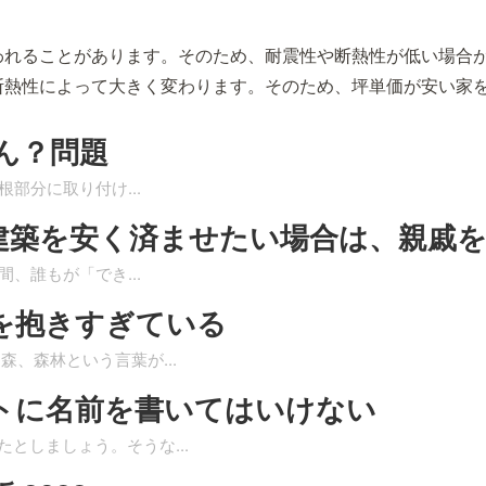
われることがあります。そのため、耐震性や断熱性が低い場合
断熱性によって大きく変わります。そのため、坪単価が安い家
ん？問題
屋根部分に取り付け
...
建築を安く済ませたい場合は、親戚
瞬間、誰もが「でき
...
を抱きすぎている
 森、森林という言葉が
...
トに名前を書いてはいけない
たとしましょう。そうな
...