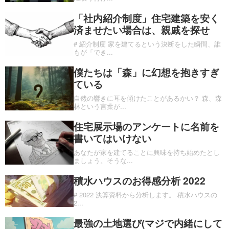
「社内紹介制度」住宅建築を安く
済ませたい場合は、親戚を探せ
# 紹介制度 家を建てるという決断をした瞬間、誰
もが「でき
...
僕たちは「森」に幻想を抱きすぎ
ている
自然の響きに耳を傾けたことがあるかい？ 森、森
林という言葉が
...
住宅展示場のアンケートに名前を
書いてはいけない
あなたが家を建てることに興味を持ち始めたとし
ましょう。そうな
...
積水ハウスのお得感分析 2022
# 2022 決算資料から分析します。 積水ハウスの
2
...
最強の土地選び(マジで内緒にして