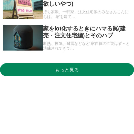
欲しいやつ)
持ち家派、一軒家、注文住宅派のみなさんこんに
ちは。 家を建て
...
家をIot化するときにハマる罠(建
売・注文住宅編)とそのハブ
断熱、換気、耐震などなど 家自体の性能はずっと
洗練されてきて
...
もっと見る