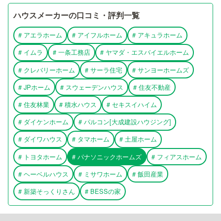
ハウスメーカーの口コミ・評判一覧
#
アエラホーム
#
アイフルホーム
#
アキュラホーム
#
イムラ
#
一条工務店
#
ヤマダ・エスバイエルホーム
#
クレバリーホーム
#
サーラ住宅
#
サンヨーホームズ
#
JPホーム
#
スウェーデンハウス
#
住友不動産
#
住友林業
#
積水ハウス
#
セキスイハイム
#
ダイケンホーム
#
パルコン[大成建設ハウジング]
#
ダイワハウス
#
タマホーム
#
土屋ホーム
#
トヨタホーム
#
パナソニックホームズ
#
フィアスホーム
#
ヘーベルハウス
#
ミサワホーム
#
飯田産業
#
新築そっくりさん
#
BESSの家