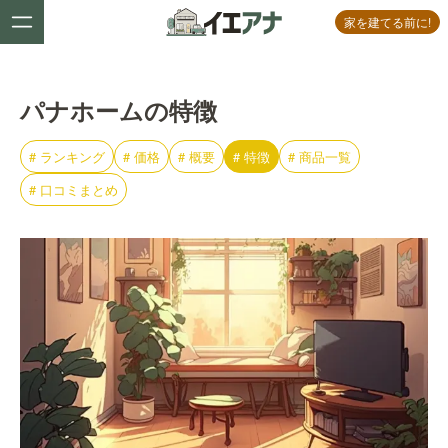
家を建てる前に!
パナホームの特徴
#
ランキング
#
価格
#
概要
#
特徴
#
商品一覧
#
口コミまとめ