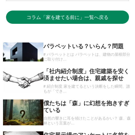
コラム「家を建てる前に」一覧へ戻る
パラペットいる？いらん？問題
# パラペットとは パラペットは、建物の屋根部分
に取り付け
...
「社内紹介制度」住宅建築を安く
済ませたい場合は、親戚を探せ
# 紹介制度 家を建てるという決断をした瞬間、誰
もが「でき
...
僕たちは「森」に幻想を抱きすぎ
ている
自然の響きに耳を傾けたことがあるかい？ 森、森
林という言葉が
...
住宅展示場のアンケートに名前を