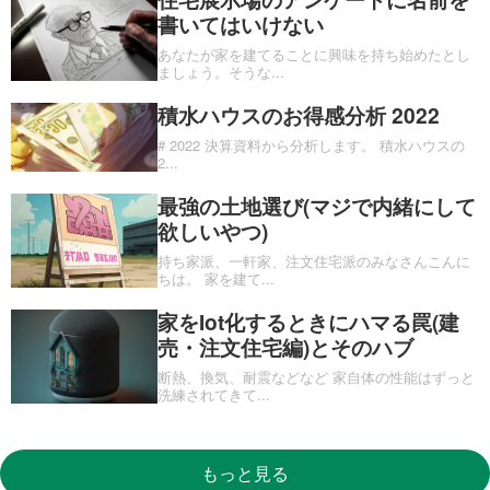
書いてはいけない
あなたが家を建てることに興味を持ち始めたとし
ましょう。そうな
...
積水ハウスのお得感分析 2022
# 2022 決算資料から分析します。 積水ハウスの
2
...
最強の土地選び(マジで内緒にして
欲しいやつ)
持ち家派、一軒家、注文住宅派のみなさんこんに
ちは。 家を建て
...
家をIot化するときにハマる罠(建
売・注文住宅編)とそのハブ
断熱、換気、耐震などなど 家自体の性能はずっと
洗練されてきて
...
もっと見る