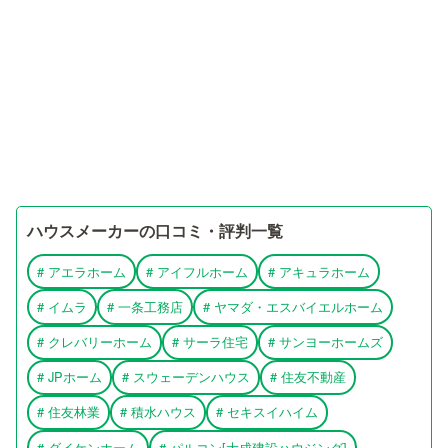
ハウスメーカーの口コミ・評判一覧
#
アエラホーム
#
アイフルホーム
#
アキュラホーム
#
イムラ
#
一条工務店
#
ヤマダ・エスバイエルホーム
#
クレバリーホーム
#
サーラ住宅
#
サンヨーホームズ
#
JPホーム
#
スウェーデンハウス
#
住友不動産
#
住友林業
#
積水ハウス
#
セキスイハイム
#
ダイケンホーム
#
パルコン[大成建設ハウジング]