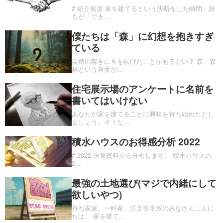
# 紹介制度 家を建てるという決断をした瞬間、誰
もが「でき
...
僕たちは「森」に幻想を抱きすぎ
ている
自然の響きに耳を傾けたことがあるかい？ 森、森
林という言葉が
...
住宅展示場のアンケートに名前を
書いてはいけない
あなたが家を建てることに興味を持ち始めたとし
ましょう。そうな
...
積水ハウスのお得感分析 2022
# 2022 決算資料から分析します。 積水ハウスの
2
...
最強の土地選び(マジで内緒にして
欲しいやつ)
持ち家派、一軒家、注文住宅派のみなさんこんに
ちは。 家を建て
...