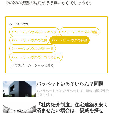
今の家の状態の写真がほぼ無いからでしょうか。
ヘーベルハウス
#
ヘーベルハウス
の
ランキング
#
ヘーベルハウス
の
価格
#
ヘーベルハウス
の
概要
#
ヘーベルハウス
の
特徴
#
ヘーベルハウス
の
商品一覧
#
ヘーベルハウス
の
口コミまとめ
ハウスメーカーをもっと見る
パラペットいる？いらん？問題
# パラペットとは パラペットは、建物の屋根部分
に取り付け
...
「社内紹介制度」住宅建築を安く
済ませたい場合は、親戚を探せ