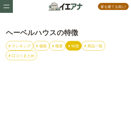
家を建てる前に!
ヘーベルハウスの特徴
#
ランキング
#
価格
#
概要
#
特徴
#
商品一覧
#
口コミまとめ