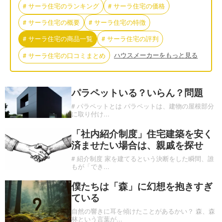
#
サーラ住宅
の
ランキング
#
サーラ住宅
の
価格
#
サーラ住宅
の
概要
#
サーラ住宅
の
特徴
#
サーラ住宅
の
商品一覧
#
サーラ住宅
の
評判
ハウスメーカーをもっと見る
#
サーラ住宅
の
口コミまとめ
パラペットいる？いらん？問題
# パラペットとは パラペットは、建物の屋根部分
に取り付け
...
「社内紹介制度」住宅建築を安く
済ませたい場合は、親戚を探せ
# 紹介制度 家を建てるという決断をした瞬間、誰
もが「でき
...
僕たちは「森」に幻想を抱きすぎ
ている
自然の響きに耳を傾けたことがあるかい？ 森、森
林という言葉が
...