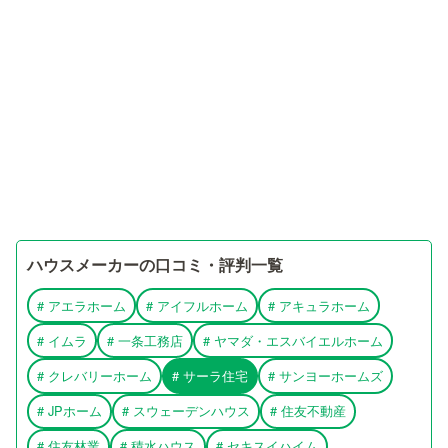
ハウスメーカーの口コミ・評判一覧
#
アエラホーム
#
アイフルホーム
#
アキュラホーム
#
イムラ
#
一条工務店
#
ヤマダ・エスバイエルホーム
#
クレバリーホーム
#
サーラ住宅
#
サンヨーホームズ
#
JPホーム
#
スウェーデンハウス
#
住友不動産
#
住友林業
#
積水ハウス
#
セキスイハイム