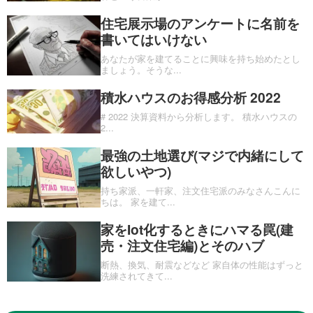
住宅展示場のアンケートに名前を
書いてはいけない
あなたが家を建てることに興味を持ち始めたとし
ましょう。そうな
...
積水ハウスのお得感分析 2022
# 2022 決算資料から分析します。 積水ハウスの
2
...
最強の土地選び(マジで内緒にして
欲しいやつ)
持ち家派、一軒家、注文住宅派のみなさんこんに
ちは。 家を建て
...
家をIot化するときにハマる罠(建
売・注文住宅編)とそのハブ
断熱、換気、耐震などなど 家自体の性能はずっと
洗練されてきて
...