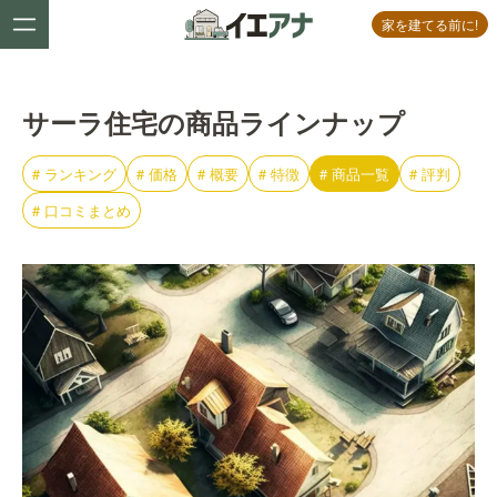
家を建てる前に!
サーラ住宅の商品ラインナップ
#
ランキング
#
価格
#
概要
#
特徴
#
商品一覧
#
評判
#
口コミまとめ