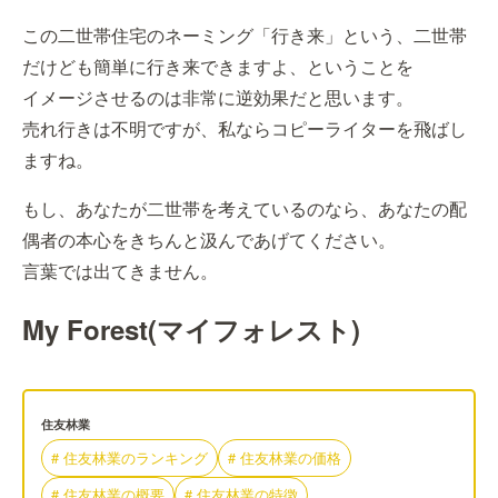
この二世帯住宅のネーミング「行き来」という、二世帯
だけども簡単に行き来できますよ、ということを
イメージさせるのは非常に逆効果だと思います。
売れ行きは不明ですが、私ならコピーライターを飛ばし
ますね。
もし、あなたが二世帯を考えているのなら、あなたの配
偶者の本心をきちんと汲んであげてください。
言葉では出てきません。
My Forest(マイフォレスト)
住友林業
#
住友林業
の
ランキング
#
住友林業
の
価格
#
住友林業
の
概要
#
住友林業
の
特徴