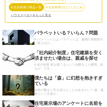
#
住友林業
の
商品一覧
#
住友林業
の
口コミまとめ
ハウスメーカーをもっと見る
パラペットいる？いらん？問題
# パラペットとは パラペットは、建物の屋根部分
に取り付け
...
「社内紹介制度」住宅建築を安く
済ませたい場合は、親戚を探せ
# 紹介制度 家を建てるという決断をした瞬間、誰
もが「でき
...
僕たちは「森」に幻想を抱きすぎ
ている
自然の響きに耳を傾けたことがあるかい？ 森、森
林という言葉が
...
住宅展示場のアンケートに名前を