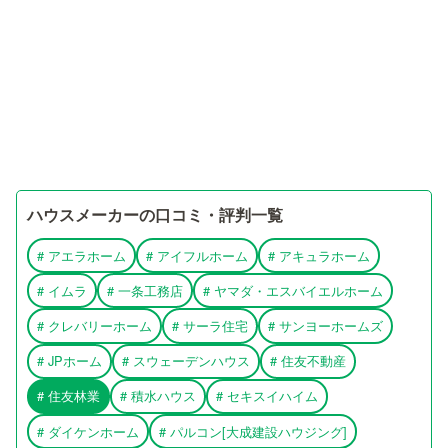
ハウスメーカーの口コミ・評判一覧
#
アエラホーム
#
アイフルホーム
#
アキュラホーム
#
イムラ
#
一条工務店
#
ヤマダ・エスバイエルホーム
#
クレバリーホーム
#
サーラ住宅
#
サンヨーホームズ
#
JPホーム
#
スウェーデンハウス
#
住友不動産
#
住友林業
#
積水ハウス
#
セキスイハイム
#
ダイケンホーム
#
パルコン[大成建設ハウジング]