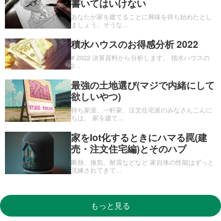
書いてはいけない
あなたが家を建てることに興味を持ち始めたとし
ましょう。そうな
...
積水ハウスのお得感分析 2022
# 2022 決算資料から分析します。 積水ハウスの
2
...
最強の土地選び(マジで内緒にして
欲しいやつ)
持ち家派、一軒家、注文住宅派のみなさんこんに
ちは。 家を建て
...
家をIot化するときにハマる罠(建
売・注文住宅編)とそのハブ
断熱、換気、耐震などなど 家自体の性能はずっと
洗練されてきて
...
もっと見る