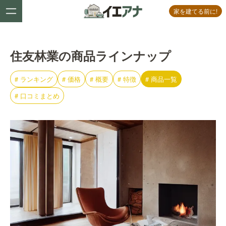
家を建てる前に!
住友林業の商品ラインナップ
#
ランキング
#
価格
#
概要
#
特徴
#
商品一覧
#
口コミまとめ