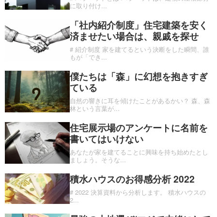
に取り付け
...
「社内紹介制度」住宅建築を安く
済ませたい場合は、親戚を探せ
# 紹介制度 家を建てるという決断をした瞬間、誰
もが「でき
...
僕たちは「森」に幻想を抱きすぎ
ている
自然の響きに耳を傾けたことがあるかい？ 森、森
林という言葉が
...
住宅展示場のアンケートに名前を
書いてはいけない
あなたが家を建てることに興味を持ち始めたとし
ましょう。そうな
...
積水ハウスのお得感分析 2022
# 2022 決算資料から分析します。 積水ハウスの
2
...