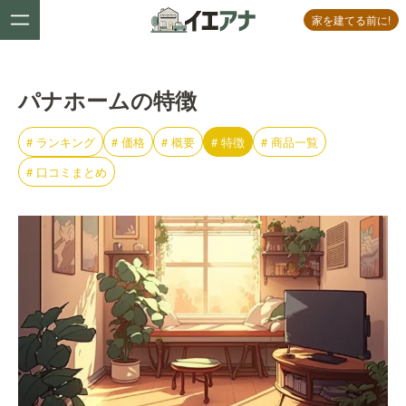
家を建てる前に!
パナホームの特徴
#
ランキング
#
価格
#
概要
#
特徴
#
商品一覧
#
口コミまとめ