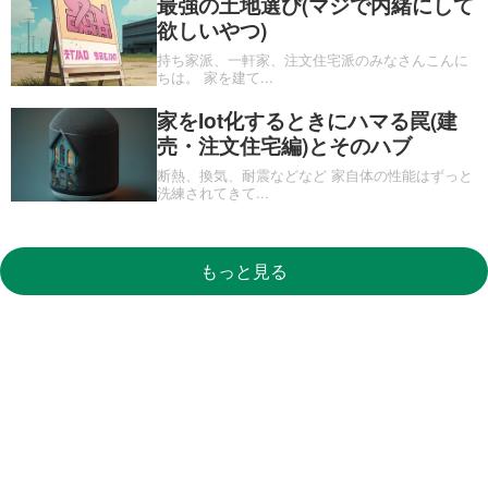
最強の土地選び(マジで内緒にして
欲しいやつ)
持ち家派、一軒家、注文住宅派のみなさんこんに
ちは。 家を建て
...
家をIot化するときにハマる罠(建
売・注文住宅編)とそのハブ
断熱、換気、耐震などなど 家自体の性能はずっと
洗練されてきて
...
もっと見る