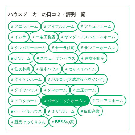
ハウスメーカーの口コミ・評判一覧
#
アエラホーム
#
アイフルホーム
#
アキュラホーム
#
イムラ
#
一条工務店
#
ヤマダ・エスバイエルホーム
#
クレバリーホーム
#
サーラ住宅
#
サンヨーホームズ
#
JPホーム
#
スウェーデンハウス
#
住友不動産
#
住友林業
#
積水ハウス
#
セキスイハイム
#
ダイケンホーム
#
パルコン[大成建設ハウジング]
#
ダイワハウス
#
タマホーム
#
土屋ホーム
#
トヨタホーム
#
パナソニックホームズ
#
フィアスホーム
#
ヘーベルハウス
#
ミサワホーム
#
飯田産業
#
新築そっくりさん
#
BESSの家