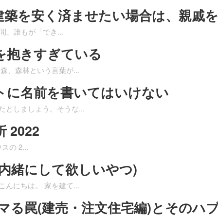
建築を安く済ませたい場合は、親戚
瞬間、誰もが「でき
...
を抱きすぎている
 森、森林という言葉が
...
トに名前を書いてはいけない
たとしましょう。そうな
...
2022
スの 2
...
内緒にして欲しいやつ)
こんにちは。 家を建て
...
ハマる罠(建売・注文住宅編)とそのハ