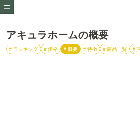
アキュラホームの概要
#
ランキング
#
価格
#
概要
#
特徴
#
商品一覧
#