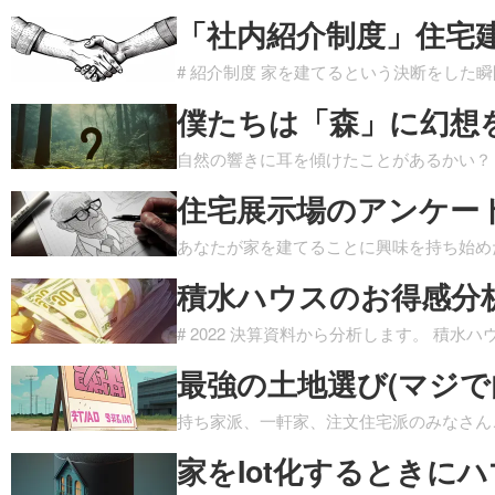
「社内紹介制度」住宅
# 紹介制度 家を建てるという決断をした
僕たちは「森」に幻想
自然の響きに耳を傾けたことがあるかい？
住宅展示場のアンケー
あなたが家を建てることに興味を持ち始め
積水ハウスのお得感分析 
# 2022 決算資料から分析します。 積水ハウ
最強の土地選び(マジで
持ち家派、一軒家、注文住宅派のみなさん
家をIot化するときに