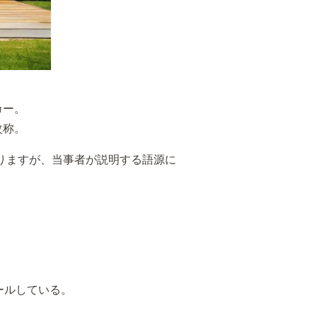
カー。
改称。
がありますが、当事者が説明する語源に
、
ールしている。