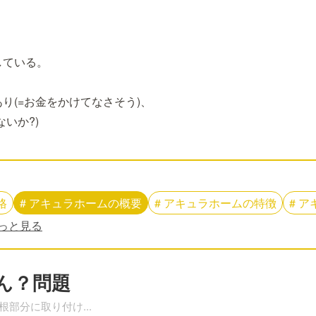
している。
、
り(=お金をかけてなさそう)、
いか?)
格
#
アキュラホーム
の
概要
#
アキュラホーム
の
特徴
#
ア
っと見る
ん？問題
屋根部分に取り付け
...