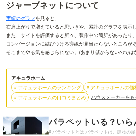
ジャーブネットについて
実績のグラフ
を見ると、
右肩上がりで増えていると思いきや、累計のグラフを表示
また、サイトを評価すると所々、製作中の箇所があったり
コンバージョンに結びつける導線が見当たらないところがあ
そこまでやる気を感じられない。(あまり儲からないのではな
アキュラホーム
#
アキュラホーム
の
ランキング
#
アキュラホーム
の
価
ハウスメーカーをも
#
アキュラホーム
の
口コミまとめ
パラペットいる？いら
# パラペットとは パラペットは、建物の