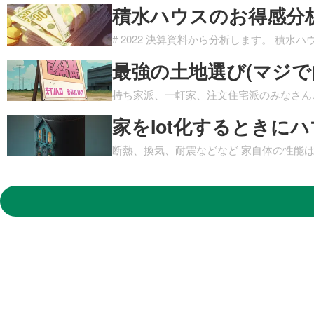
積水ハウスのお得感分析 
# 2022 決算資料から分析します。 積水ハウ
最強の土地選び(マジで
持ち家派、一軒家、注文住宅派のみなさん
家をIot化するときに
断熱、換気、耐震などなど 家自体の性能