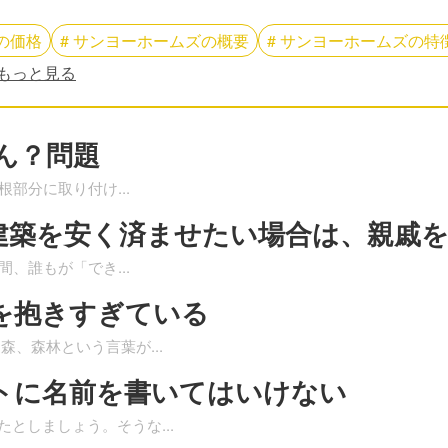
の
価格
#
サンヨーホームズ
の
概要
#
サンヨーホームズ
の
特
もっと見る
ん？問題
屋根部分に取り付け
...
建築を安く済ませたい場合は、親戚
瞬間、誰もが「でき
...
を抱きすぎている
 森、森林という言葉が
...
トに名前を書いてはいけない
たとしましょう。そうな
...