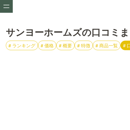
サンヨーホームズの口コミま
#
ランキング
#
価格
#
概要
#
特徴
#
商品一覧
#