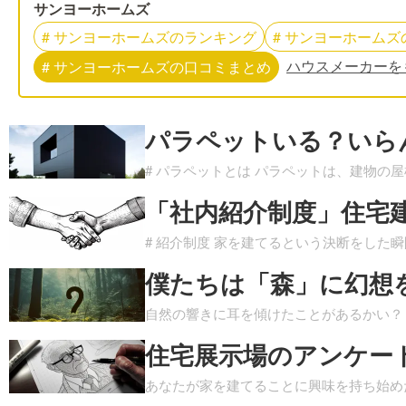
サンヨーホームズ
#
サンヨーホームズ
の
ランキング
#
サンヨーホームズ
ハウスメーカーを
#
サンヨーホームズ
の
口コミまとめ
パラペットいる？いら
# パラペットとは パラペットは、建物の
「社内紹介制度」住宅
# 紹介制度 家を建てるという決断をした
僕たちは「森」に幻想
自然の響きに耳を傾けたことがあるかい？
住宅展示場のアンケー
あなたが家を建てることに興味を持ち始め