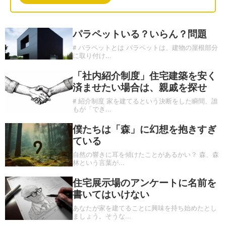
パラペットいる？いらん？問題
# パラペットとは パラペットは、建物の屋根部分
に取り付け
...
「社内紹介制度」住宅建築を安く
済ませたい場合は、親戚を探せ
# 紹介制度 家を建てるという決断をした瞬間、誰
もが「でき
...
僕たちは「森」に幻想を抱きすぎ
ている
自然の響きに耳を傾けたことがあるかい？ 森、森
林という言葉が
...
住宅展示場のアンケートに名前を
書いてはいけない
あなたが家を建てることに興味を持ち始めたとし
ましょう。そうな
...