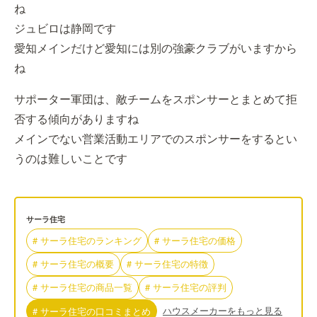
ね
ジュビロは静岡です
愛知メインだけど愛知には別の強豪クラブがいますから
ね
サポーター軍団は、敵チームをスポンサーとまとめて拒
否する傾向がありますね
メインでない営業活動エリアでのスポンサーをするとい
うのは難しいことです
サーラ住宅
#
サーラ住宅
の
ランキング
#
サーラ住宅
の
価格
#
サーラ住宅
の
概要
#
サーラ住宅
の
特徴
#
サーラ住宅
の
商品一覧
#
サーラ住宅
の
評判
ハウスメーカーをもっと見る
#
サーラ住宅
の
口コミまとめ