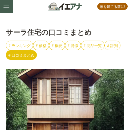
家を建てる前に!
サーラ住宅の口コミまとめ
#
ランキング
#
価格
#
概要
#
特徴
#
商品一覧
#
評判
#
口コミまとめ