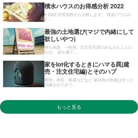
積水ハウスのお得感分析 2022
# 2022 決算資料から分析します。 積水ハウスの
2
...
最強の土地選び(マジで内緒にして
欲しいやつ)
持ち家派、一軒家、注文住宅派のみなさんこんに
ちは。 家を建て
...
家をIot化するときにハマる罠(建
売・注文住宅編)とそのハブ
断熱、換気、耐震などなど 家自体の性能はずっと
洗練されてきて
...
もっと見る