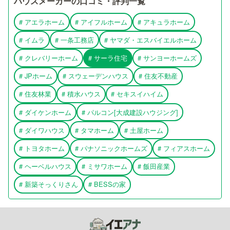
ハウスメーカーの口コミ・評判一覧
#
アエラホーム
#
アイフルホーム
#
アキュラホーム
#
イムラ
#
一条工務店
#
ヤマダ・エスバイエルホーム
#
クレバリーホーム
#
サーラ住宅
#
サンヨーホームズ
#
JPホーム
#
スウェーデンハウス
#
住友不動産
#
住友林業
#
積水ハウス
#
セキスイハイム
#
ダイケンホーム
#
パルコン[大成建設ハウジング]
#
ダイワハウス
#
タマホーム
#
土屋ホーム
#
トヨタホーム
#
パナソニックホームズ
#
フィアスホーム
#
ヘーベルハウス
#
ミサワホーム
#
飯田産業
#
新築そっくりさん
#
BESSの家