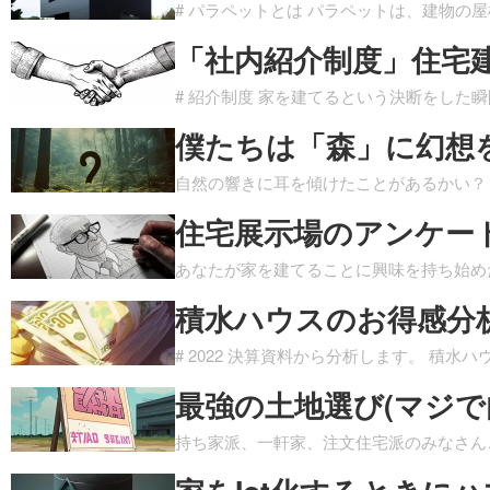
# パラペットとは パラペットは、建物の
「社内紹介制度」住宅
# 紹介制度 家を建てるという決断をした
僕たちは「森」に幻想
自然の響きに耳を傾けたことがあるかい？
住宅展示場のアンケー
あなたが家を建てることに興味を持ち始め
積水ハウスのお得感分析 
# 2022 決算資料から分析します。 積水ハウ
最強の土地選び(マジで
持ち家派、一軒家、注文住宅派のみなさん