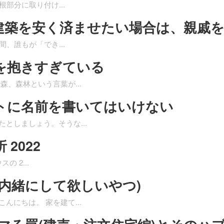
屋根部分に取り付け
...
建築を安く済ませたい場合は、親戚
瞬間、誰もが「でき
...
を抱きすぎている
 森、森林という言葉が
...
トに名前を書いてはいけない
たとしましょう。そうな
...
2022
スの 2
...
内緒にして欲しいやつ)
こんにちは。 家を建て
...