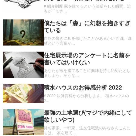
# 紹介制度 家を建てるという決断をした瞬間、誰
もが「でき
...
僕たちは「森」に幻想を抱きすぎ
ている
自然の響きに耳を傾けたことがあるかい？ 森、森
林という言葉が
...
住宅展示場のアンケートに名前を
書いてはいけない
あなたが家を建てることに興味を持ち始めたとし
ましょう。そうな
...
積水ハウスのお得感分析 2022
# 2022 決算資料から分析します。 積水ハウスの
2
...
最強の土地選び(マジで内緒にして
欲しいやつ)
持ち家派、一軒家、注文住宅派のみなさんこんに
ちは。 家を建て
...