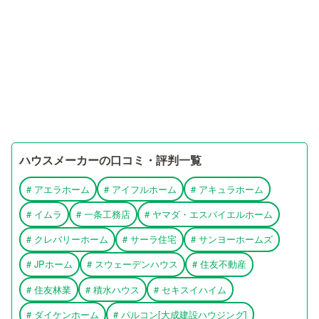
ハウスメーカーの口コミ・評判一覧
#
アエラホーム
#
アイフルホーム
#
アキュラホーム
#
イムラ
#
一条工務店
#
ヤマダ・エスバイエルホーム
#
クレバリーホーム
#
サーラ住宅
#
サンヨーホームズ
#
JPホーム
#
スウェーデンハウス
#
住友不動産
#
住友林業
#
積水ハウス
#
セキスイハイム
#
ダイケンホーム
#
パルコン[大成建設ハウジング]