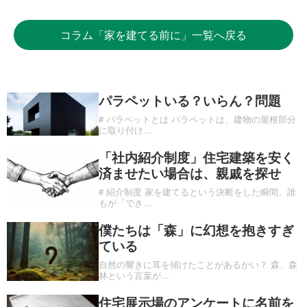
コラム「家を建てる前に」一覧へ戻る
パラペットいる？いらん？問題
# パラペットとは パラペットは、建物の屋根部分
に取り付け
...
「社内紹介制度」住宅建築を安く
済ませたい場合は、親戚を探せ
# 紹介制度 家を建てるという決断をした瞬間、誰
もが「でき
...
僕たちは「森」に幻想を抱きすぎ
ている
自然の響きに耳を傾けたことがあるかい？ 森、森
林という言葉が
...
住宅展示場のアンケートに名前を