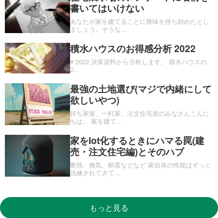
書いてはいけない
あなたが家を建てることに興味を持ち始めたとし
ましょう。そうな
...
積水ハウスのお得感分析 2022
# 2022 決算資料から分析します。 積水ハウスの
2
...
最強の土地選び(マジで内緒にして
欲しいやつ)
持ち家派、一軒家、注文住宅派のみなさんこんに
ちは。 家を建て
...
家をIot化するときにハマる罠(建
売・注文住宅編)とそのハブ
断熱、換気、耐震などなど 家自体の性能はずっと
洗練されてきて
...
もっと見る